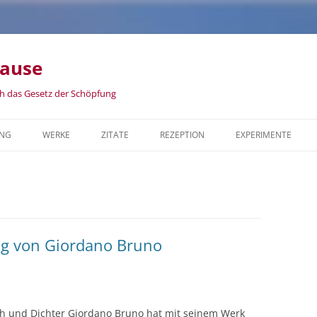
rause
ch das Gesetz der Schöpfung
NG
WERKE
ZITATE
REZEPTION
EXPERIMENTE
DER BAUSTOFF DER WELT
DER BAUSTOFF DER WELT
VOM REGENBOGEN UND VOM
VOM REGENBOGEN UND VOM
GESETZ DER SCHÖPFUNG
GESETZ DER SCHÖPFUNG
ag von Giordano Bruno
ph und Dichter Giordano Bruno hat mit seinem Werk