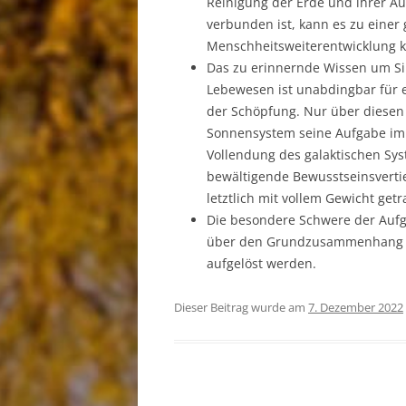
Reinigung der Erde und ihrer A
verbunden ist, kann es zu einer
Menschheitsweiterentwicklung 
Das zu erinnernde Wissen um Si
Lebewesen ist unabdingbar für 
der Schöpfung. Nur über diesen 
Sonnensystem seine Aufgabe im
Vollendung des galaktischen Sys
bewältigende Bewusstseinsverti
letztlich mit vollem Gewicht get
Die besondere Schwere der Aufga
über den Grundzusammenhang d
aufgelöst werden.
Dieser Beitrag wurde am
7. Dezember 2022