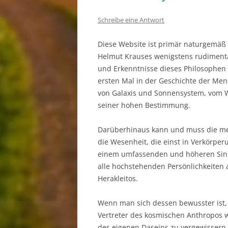
Schreibe eine Antwort
Diese Website ist primär naturgemäß 
Helmut Krauses wenigstens rudimentär
und Erkenntnisse dieses Philosophen
ersten Mal in der Geschichte der Me
von Galaxis und Sonnensystem, vom 
seiner hohen Bestimmung.
Darüberhinaus kann und muss die medi
die Wesenheit, die einst in Verkörper
einem umfassenden und höheren Sinne
alle hochstehenden Persönlichkeiten
Herakleitos.
Wenn man sich dessen bewusster ist,
Vertreter des kosmischen Anthropos we
des eigenen Daseins zu vergewissern