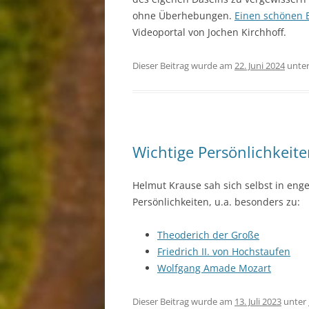
ohne Überhebungen.
Einen schönen 
Videoportal von Jochen Kirchhoff.
Dieser Beitrag wurde am
22. Juni 2024
unte
Wichtige Persönlichkeit
Helmut Krause sah sich selbst in eng
Persönlichkeiten, u.a. besonders zu:
Theoderich der Große
Friedrich II. von Hochstaufen
Wolfgang Amade Mozart
Dieser Beitrag wurde am
13. Juli 2023
unter